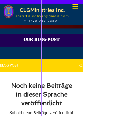
CLGMinistries Inc.
spiritfilledhvst@gmail.com
+1 (770)987-2389
OUR BLOG POST
BLOG POST
Noch keine Beiträge
in dieser Sprache
veröffentlicht
Sobald neue Beiträge veröffentlicht