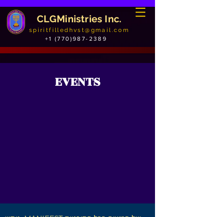
CLGMinistries Inc.
spiritfilledhvst@gmail.com
+1 (770)987-2389
EVENTS