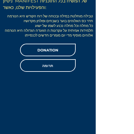
ניסיון MANIFEST של המשיח בכל התוכניות
והפעילויות שלנו, כאשר:
טבילה מוחלטת במילה ובכוחה של רוח הקודש
היא הנורמה
חדר כס האלוהים בוער בשבחים ופולחן מקדושיו
כל מחלה וכל מחלה
נכנע לשמו של ישוע
תלמידות אמיתית
על עקרונות ה
הוועדה הגדולה היא הנורמה
אלוהים מוסיף מדי יום מומרים חדשים לכנסייתו
DONATION
תרומה